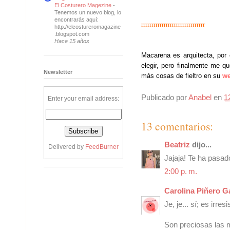
El Costurero Magezine
-
Tenemos un nuevo blog, lo
encontrarás aquí:
rrrrrrrrrrrrrrrrrrrrrrrrrrrrrrr
http.//elcostureromagazine
.blogspot.com
Hace 15 años
Macarena es arquitecta, por
elegir, pero finalmente me
que
Newsletter
más cosas de fieltro en su
w
Publicado por
Anabel
en
1
Enter your email address:
13 comentarios:
Beatriz
dijo...
Delivered by
FeedBurner
Jajaja! Te ha pasad
2:00 p. m.
Carolina Piñero G
Je, je... sí; es irre
Son preciosas las 