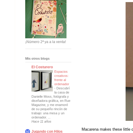
¡Número 2ª ya a la venta!
Mis otros blogs
El Costurero
Espacios
creativos:
frente al
ordenador
-
Descubrí
la casa de
Danielle Moss, fotógrafa y
diseñadora gráfica, en Rue
Magazine, y me enamoré
de su pequeño rincón de
trabajo: una mesa y un
ordenador. ...
Hace 11 años
Macarena makes these little d
Jugando con Hilos