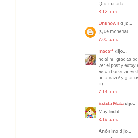
Qué cucada!
8:12 p. m.
Unknown
dijo...
¡Qué monería!
7:05 p. m.
maca**
dijo...
hola! mil gracias p
ver el post y estoy
es un honor viniend
un abrazo! y gracia
=)
7:14 p. m.
Estela Mata
dijo...
Muy linda!
3:19 p. m.
Anónimo dijo...