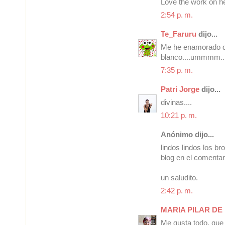
Love the work on he
2:54 p. m.
Te_Faruru
dijo...
Me he enamorado de 
blanco....ummmm...
7:35 p. m.
Patri Jorge
dijo...
divinas....
10:21 p. m.
Anónimo dijo...
lindos lindos los br
blog en el comentar
un saludito.
2:42 p. m.
MARIA PILAR DE
Me gusta todo, que 