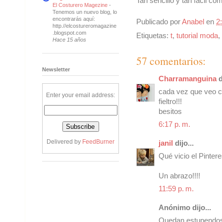
Tan sencillo y tan fácil co
El Costurero Magezine
-
Tenemos un nuevo blog, lo
encontrarás aquí:
Publicado por
Anabel
en
2
http.//elcostureromagazine
.blogspot.com
Etiquetas:
t
,
tutorial moda
,
Hace 15 años
57 comentarios:
Newsletter
Charramanguina
d
cada vez que veo co
Enter your email address:
fieltro!!!
besitos
6:17 p. m.
Delivered by
FeedBurner
janil
dijo...
Qué vicio el Pinter
Un abrazo!!!!
11:59 p. m.
Anónimo dijo...
Quedan estupendos