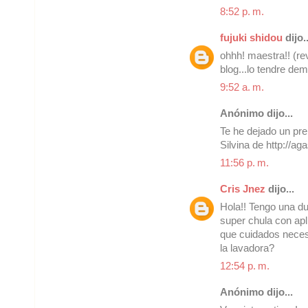
8:52 p. m.
fujuki shidou
dijo..
ohhh! maestra!! (re
blog...lo tendre de
9:52 a. m.
Anónimo dijo...
Te he dejado un pre
Silvina de http://a
11:56 p. m.
Cris Jnez
dijo...
Hola!! Tengo una du
super chula con apl
que cuidados neces
la lavadora?
12:54 p. m.
Anónimo dijo...