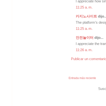
I appreciate how si
11:25 a. m.
카지노사이트
dijo..
The platform’s desig
11:25 a. m.
안전놀이터
dijo...
I appreciate the tra
11:26 a. m.
Publicar un comentari
Entrada más reciente
Susc