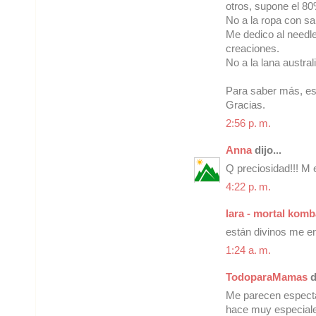
otros, supone el 80
No a la ropa con sa
Me dedico al needle 
creaciones.
No a la lana austra
Para saber más, e
Gracias.
2:56 p. m.
Anna
dijo...
Q preciosidad!!! M e
4:22 p. m.
lara - mortal komb
están divinos me e
1:24 a. m.
TodoparaMamas
di
Me parecen espectacu
hace muy especiale