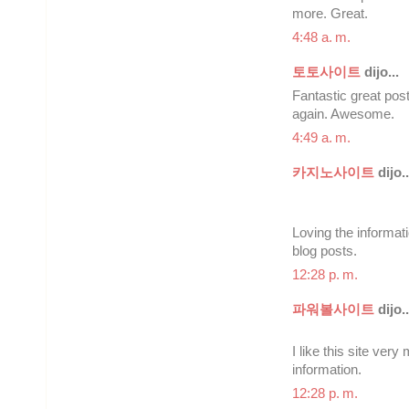
more. Great.
4:48 a. m.
토토사이트
dijo...
Fantastic great post
again. Awesome.
4:49 a. m.
카지노사이트
dijo..
Loving the informati
blog posts.
12:28 p. m.
파워볼사이트
dijo..
I like this site very
information.
12:28 p. m.