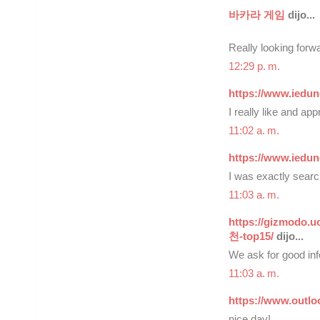
바카라 게임
dijo...
Really looking for
12:29 p. m.
https://www.iedun
I really like and a
11:02 a. m.
https://www.iedun
I was exactly search
11:03 a. m.
https://gizmo
천-top15/
dijo...
We ask for good info
11:03 a. m.
https://www.outlo
nice day!