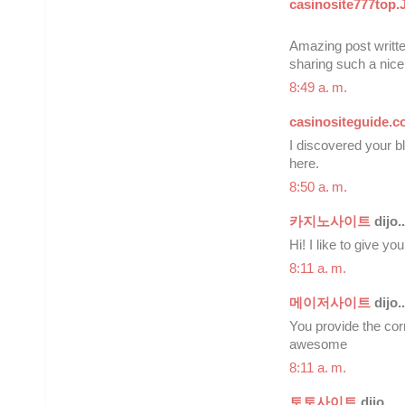
casinosite777top
Amazing post writte
sharing such a nice
8:49 a. m.
casinositeguide.
I discovered your b
here.
8:50 a. m.
카지노사이트
dijo..
Hi! I like to give yo
8:11 a. m.
메이저사이트
dijo..
You provide the corr
awesome
8:11 a. m.
토토사이트
dijo...