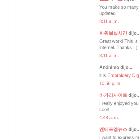
You make so many gr
updated
8:11 a. m.
파워볼실시간
dijo..
Great work! This is 
internet. Thanks =)
8:11 a. m.
Anónimo dijo...
it is
Embroidery Dig
10:56 p. m.
바카라사이트
dijo..
I really enjoyed yo
cool!
4:48 a. m.
엔에프엘뉴스
dijo..
I want to express my