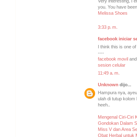
Very interesting, I
you. You have been
Melissa Shoes
3:33 p. m.
facebook iniciar s
I think this is one o
----
facebook movil
an
sesion celular
11:49 a. m.
Unknown
dijo...
Hampura nya, ayeu
ulah di tutup kolo
heeh..
Mengenal Ciri-Ciri
Gondokan Dalam S
Miss V dan Area S
Obat Herbal untu