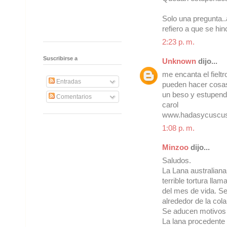
Solo una pregunta..a
refiero a que se hi
2:23 p. m.
Suscribirse a
Unknown
dijo...
me encanta el fielt
Entradas
pueden hacer cosas
un beso y estupendo
Comentarios
carol
www.hadasycuscus
1:08 p. m.
Minzoo
dijo...
Saludos.
La Lana australian
terrible tortura ll
del mes de vida. Se
alrededor de la col
Se aducen motivos 
La lana procedente 