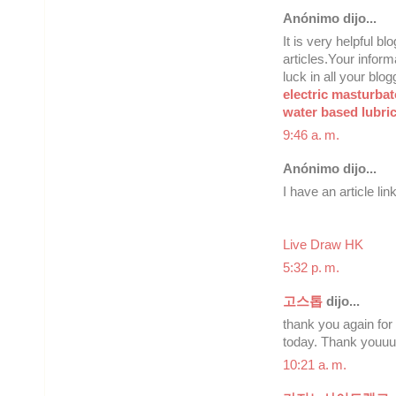
Anónimo dijo...
It is very helpful b
articles.Your infor
luck in all your blo
electric masturba
water based lubri
9:46 a. m.
Anónimo dijo...
I have an article lin
Live Draw HK
5:32 p. m.
고스톱
dijo...
thank you again for
today. Thank youuu
10:21 a. m.